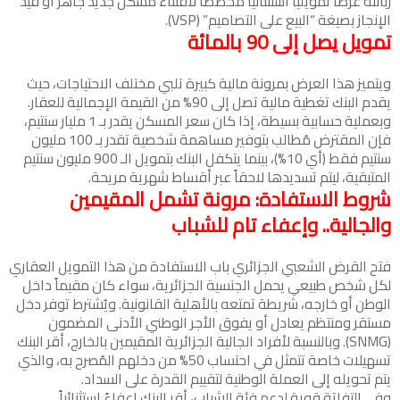
زبائنه عرضاً تمويلياً استثنائياً مخصصاً لاقتناء مسكن جديد جاهز أو قيد
الإنجاز بصيغة “البيع على التصاميم” (VSP).
تمويل يصل إلى 90 بالمائة
ويتميز هذا العرض بمرونة مالية كبيرة تلبي مختلف الاحتياجات، حيث
يقدم البنك تغطية مالية تصل إلى 90% من القيمة الإجمالية للعقار.
وبعملية حسابية بسيطة، إذا كان سعر المسكن يقدر بـ 1 مليار سنتيم،
فإن المقترض مُطالب بتوفير مساهمة شخصية تقدر بـ 100 مليون
سنتيم فقط (أي 10%)، بينما يتكفل البنك بتمويل الـ 900 مليون سنتيم
المتبقية، ليتم تسديدها لاحقاً عبر أقساط شهرية مريحة.
شروط الاستفادة: مرونة تشمل المقيمين
والجالية.. وإعفاء تام للشباب
فتح القرض الشعبي الجزائري باب الاستفادة من هذا التمويل العقاري
لكل شخص طبيعي يحمل الجنسية الجزائرية، سواء كان مقيماً داخل
الوطن أو خارجه، شريطة تمتعه بالأهلية القانونية. ويُشترط توفر دخل
مستقر ومنتظم يعادل أو يفوق الأجر الوطني الأدنى المضمون
(SNMG). وبالنسبة لأفراد الجالية الجزائرية المقيمين بالخارج، أقر البنك
تسهيلات خاصة تتمثل في احتساب 50% من دخلهم المُصرح به، والذي
يتم تحويله إلى العملة الوطنية لتقييم القدرة على السداد.
وفي التفاتة قوية لدعم فئة الشباب، أقر البنك إعفاءً استثنائياً