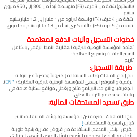
(بالسنتيم) شقة من 3 غرف (F3) متوسطة تبدأ من 800 إلى 950 مليون
سنتيم
شقة من 4 غرف (F4) واسعة تتراوح من 1 مليار إلى 1.2 مليار سنتيم
شقة من 5 غرف (F5) عائلية كبرى تبدأ من 1.3 مليار سنتيم فما فوق
خطوات التسجيل وآليات الدفع المعتمدة
تعتمد المؤسسة الوطنية للترقية العقارية النمط الرقمي بالكامل
لتسيير الملفات وتسريع المعالجة:
تاريخ
طريقة التسجيل:
يتم إيداع الملفات وطلب الاستفادة إلكترونياً وحصرياً عبر البوابة
الرقمية والموقع الرسمي للمؤسسة الوطنية للترقية العقارية (
ENPI
).
الجغرافيا والتواجد: البرنامج متاح ويغطي مواقع سكنية هامة في
ولايات عديدة عبر التراب الوطني.
طرق تسديد المستحقات المالية:
تتيح الاتفاقيات المبرمة بين المؤسسة والهيئات المالية للمكتتبين
خيارين لتسوية المستحقات:
إ
القرض البنكي المدعم: الاستفادة من قروض عقارية بنكية طويلة
الأجل عبر البنوك العمومية الشريكة (مثل القرض الشعبي الجزائري