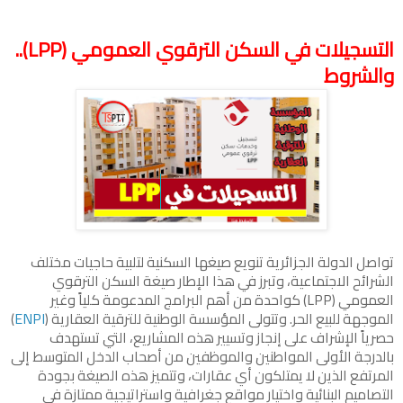
التسجيلات في السكن الترقوي العمومي (LPP)..
والشروط
تواصل الدولة الجزائرية تنويع صيغها السكنية لتلبية حاجيات مختلف
الشرائح الاجتماعية، وتبرز في هذا الإطار صيغة السكن الترقوي
العمومي (LPP) كواحدة من أهم البرامج المدعومة كلياً وغير
الموجهة للبيع الحر. وتتولى المؤسسة الوطنية للترقية العقارية (
ENPI
)
حصرياً الإشراف على إنجاز وتسيير هذه المشاريع، التي تستهدف
بالدرجة الأولى المواطنين والموظفين من أصحاب الدخل المتوسط إلى
المرتفع الذين لا يمتلكون أي عقارات، وتتميز هذه الصيغة بجودة
التصاميم البنائية واختيار مواقع جغرافية واستراتيجية ممتازة في