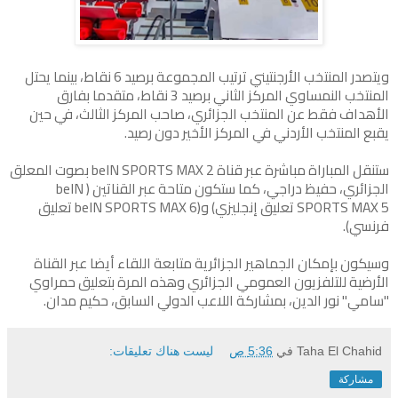
ويتصدر المنتخب الأرجنتيني ترتيب المجموعة برصيد 6 نقاط، بينما يحتل
المنتخب النمساوي المركز الثاني برصيد 3 نقاط، متقدما بفارق
الأهداف فقط عن المنتخب الجزائري، صاحب المركز الثالث، في حين
يقبع المنتخب الأردني في المركز الأخير دون رصيد.
ستنقل المباراة مباشرة عبر قناة beIN SPORTS MAX 2 بصوت المعلق
الجزائري، حفيظ دراجي، كما ستكون متاحة عبر القناتين ( beIN
SPORTS MAX 5 تعليق إنجليزي) و(beIN SPORTS MAX 6 تعليق
فرنسي).
وسيكون بإمكان الجماهير الجزائرية متابعة اللقاء أيضا عبر القناة
الأرضية للتلفزيون العمومي الجزائري وهذه المرة بتعليق حمراوي
"سامي" نور الدين، بمشاركة اللاعب الدولي السابق، حكيم مدان.
Taha El Chahid
في
5:36 ص
ليست هناك تعليقات:
مشاركة