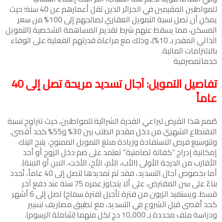
للمواطنين المقيمين في الجزائر الذين تقل أعمارهم عن 40 سنة؛ حيث
يمكن أن تصل نسبة التمويل العقاري لصالحهم إلى 100% من سعر
المسكن، مما يسقط عنهم شرط تقديم المساهمة الشخصية (التمويل
الذاتي المقدر بـ 10%)، وذلك مع مراعاة قدرتهم الفعلية على الوفاء
بالالتزامات المالية.
خدماتمصرفية
تفاصيل التمويل: آجال تسديد مريحة تصل إلى 40
عاماً
صُمم هذا القرض ليراعي القدرة الشرائية للمواطنين، حيث تتراوح نسبة
الاقتطاع الشهري من دخل مقدم الطلب بين 30% و55% كحد أقصى.
ولتوسيع فرص الاستفادة وزيادة مبلغ التمويل الممنوح، يتيح البنك
إمكانية إدراج “كفالة تضامنية” تعتمد على ضم دخل الزوج أو أحد
الأقارب من الدرجة الأولى (الأب، الأم، الأخ، الأخت، الابن أو الابنة).
أما بخصوص آجال التسديد، فقد تم تمديدها لتصل إلى 40 عاماً، تُحدد
بناءً على سن المقترض، على ألا يتجاوز عمره 75 سنة عند دفع آخر
قسط. ويستفيد الزبون من فترة تأجيل (فترة سماح) تصل إلى 6 أشهر
كحد أقصى قبل الشروع في التسديد، مع تطبيق مصاريف تسيير
ودراسة ملف محددة بـ 10,000 دج لكل منهما (شاملة الرسوم).