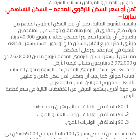
الجلوس، الحمام و المرحاض باستثناء الشرفات.
ثمن أو سعر السكن الترقوي المدعم – السكن التساهمي
سابقا –
بالنسبة للشروط المالية، يجب أن ينجز السكن الترقوي المدعم من
طرف مرقي عقاري في إطار مناقصة. و يتوجب على المتقدمين
بالعروض أن يقترحوا سعر بيع المسكن بمبلغ لا يفوق 40.000 دينار
جزائري للمتر المربع القابل للسكن خارج أو بدون حساب سعر القطعة
الأرضية في إطار عقد بيع على المخطط.
مما يعن أن سعر السكن الترقوي المدعم يترواح ما بين 2.628.000 دج
و 2.972.000 دينار بدون حساب قيمة الأرض.
يحدد سعر بيع السكن الترقوي المدعم بكل الرسوم و بدون احتساب
أتعاب الموثق كما يجب أن يعكس ثمن سكن كامل و منتهي
الأشغال بمفهوم القوانين السارية المفعول.
من جهة أخرى، يستفيد المرقي من التخفيضات التالية في سعر قطعة
الأرض
80 بالمائة في ولايات الجزائر، وهران و قسنطينة
95 بالمائة في ولايات الهضاب العليا و الجنوب.
90 بالمائة في الولايات الأخرى.
كما يستفيد من تخفيض يساوي 100 بالمائة برنامج 65.000 سكن في