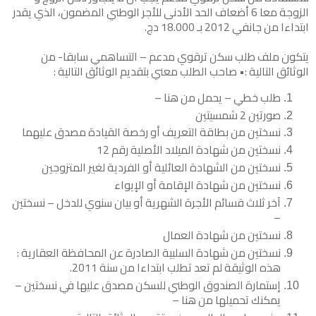
الزوجة معا 6 أضعاف الحد الأدنى للأجر الوطني المضمون، الذي يقدر
ابتداءا من جانفي 2012 بـ 18.000 دج.
يتكون ملف طلب سكن ترقوي مدعم – التساهمي سابقا- من
الوثائق التالية :• صاحب الطلب معني بتقديم الوثائق التالية :
طلب خطي – يحمل من هنا –
صورتين 2 شمسيتين
نسختين من بطاقة التعريف أو رخصة القيادة مصدق عليهما
نسختين من شهادة الميلاد الأصلية رقم 12
نسختين من الشهادة العائلية أو الفردية لغير المتزوجين
نسختين من شهادة الإقامة أو الإيواء
آخر ثلاث قسائم الأجرة الشهرية أو بيان سنوي للدخل – نسختين
–
نسختين من شهادة العمال
نسختين من شهادة السلبية الصادرة عن المحافظة العقارية :
هذه الوثيقة لم تعد تطلب ابتداءا من سنة 2011.
إستمارة الصندوق الوطني للسكن مصدق عليها في نسختين –
يمكنك تحميلها من هنا –