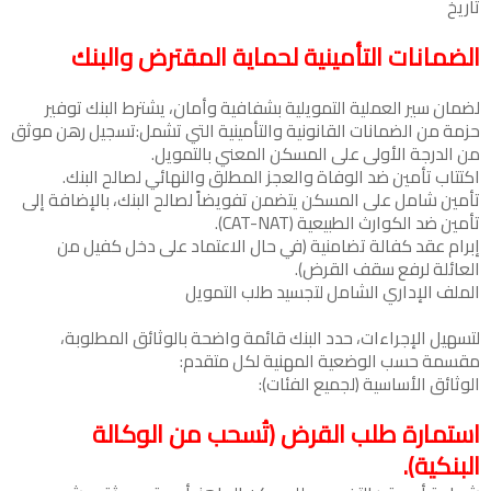
تاريخ
الضمانات التأمينية لحماية المقترض والبنك
لضمان سير العملية التمويلية بشفافية وأمان، يشترط البنك توفير
حزمة من الضمانات القانونية والتأمينية التي تشمل:تسجيل رهن موثق
من الدرجة الأولى على المسكن المعني بالتمويل.
اكتتاب تأمين ضد الوفاة والعجز المطلق والنهائي لصالح البنك.
تأمين شامل على المسكن يتضمن تفويضاً لصالح البنك، بالإضافة إلى
تأمين ضد الكوارث الطبيعية (CAT-NAT).
إبرام عقد كفالة تضامنية (في حال الاعتماد على دخل كفيل من
العائلة لرفع سقف القرض).
الملف الإداري الشامل لتجسيد طلب التمويل
لتسهيل الإجراءات، حدد البنك قائمة واضحة بالوثائق المطلوبة،
مقسمة حسب الوضعية المهنية لكل متقدم:
الوثائق الأساسية (لجميع الفئات):
استمارة طلب القرض (تُسحب من الوكالة
البنكية).