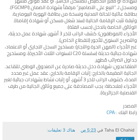
شهادة أو مقرر التخصيص للمسكن الجاهز، أو عقد موثق مشهر
ومسجل لـ “البيع على التصاميم” مرفقاً بشهادة الضمان (FGCMPI).
بطاقة عائلية للحالة المدنية ونسخة من بطاقة الهوية البيومترية.
وثيقة تثبت الإقامة الحالية (سند شغل مسكن أو شهادة إقامة).
الوثائق الخاصة بالدخل (حسب الفئة):
الأجراء (الموظفون): كشف الراتب لآخر 3 أشهر، شهادة عمل حديثة،
والتصريح السنوي للأجور (للقطاع الخاص).
غير الأجراء (المهن الحرة والتجار): مستخرج السجل التجاري أو الاعتماد،
شهادة جبائية حديثة (سلسلة C20 للسنوات الثلاث الأخيرة)، ومستخرج
جداول الضرائب مُطهر.
المتقاعدون: شهادة دخل حديثة صادرة عن الصندوق الوطني للتقاعد.
الجالية المقيمة بالخارج: إثبات الإقامة بالخارج، عقد عمل غير محدد
المدة، كشوف الراتب لآخر 3 أشهر، أو إثبات نشاط بشهادات جبائية لغير
الأجراء (ملاحظة: يجب المصادقة على جميع وثائق الجالية من طرف
القنصلية الجزائرية).
المصدر
رابط البنك :
CPA
Taha El Chahid
في
5:23 ص
هناك 3 تعليقات:
مشاركة