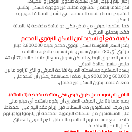
إطار البيع بالإيجار الذي سينجزه صندوق التوفير و الاحتياط.
لكن عندما يتضمن المشروع محلات غير موجهة للسكن، يحتسب
التخفيض فقط بالنسبة للمساحة التي تشمل المحلات الموجهة
للسكن.
كما يستفيد المرقي من قرض بنكي ذو فائدة مخفضة (4 بالمائة
فقط يتحملها المرقي).
كيفية دفع أو تسديد ثمن السكن الترقوي المدعم
يقدر السعر المتوسط لسكن ترقوي مدعم بمبلغ 2.800.000 دينار
جزائري أي 280 مليون سنتيم و يتم تسديده بالطريقة التالية :
يقوم الصندوق الوطني للسكن بتحويل مبلغ الإعانة المالية (70 أو 40
مليون سنتيم) لفائدة المرقي.
يسدد المستفيد مساهمته المالية لفائدة المرقي و التي تتراوح ما بين
600.000 و 900.000 دينار. هذه المساهمة يمكن أن تسدد على
دفعات عندما يكون السكن غير مكتمل.
الباقي يتم تمويله عن طريق قرض بنكي بفائدة مخفضة (1 بالمائة).
يمنع منعا باتا على المرقب العقاري أن يقوم باستلام أي مبلغ مالي
من طرف المستفيدين مت السكنات قبل إبرام عقد البيع على المخطط.
على المستفيدين من السكنات الترقوية المدعمة أن يلتزموا بواجباتهم
خاصة دفع مستحقاتهم المالية و بالمقابل يلتزم المرقي العقاري
بآجال الانجاز التعاقدية.