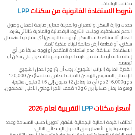
مختلف الولايات.
شروط الاستفادة القانونية من سكنات
LPP
حددت وزارة السكن والعمران والمدينة معايير صارمة لضمان وصول
الدعم لمستحقيه، وجاءت الشروط الإقصائية والمادية كالآتي:شرط
العقار: ألا يمتلك طالب السكن أو زوجه (الزوجين) أي عقار ذو استعمال
سكني، أو قطعة أرض صالحة للبناء ملكية تامة.
الاستفادة السابقة: عدم استفادة المتقدم أو زوجه سابقاً من أي
إعانة مالية أو مادية من طرف الدولة موجهة للحصول على سكن أو
ترميمه.
القدرة المالية (الراتب الشهري): يجب أن يتراوح الدخل الشهري
الإجمالي المقبوض للزوجين (المرتب الصافي مجتمعاً) بين 120,000
دج و216,000 دج (أي ما يعادل 12 مليون إلى 21.6 مليون سنتيم)،
وهو ما يمثل حسابياً بين 6 و12 ضعف الأجر الوطني الأدنى المضمون.
أسعار سكنات
LPP
التقريبية لعام 2026
تختلف القيمة المالية الإجمالية للشقق تدويرياً حسب المساحة وعدد
الغرف، وتتوزع الأسعار وفق الجدول الإحصائي التالي:
نوع الشقة (النموذج)المساحة الاستيعابيةمتوسط الأسعار التقريبية