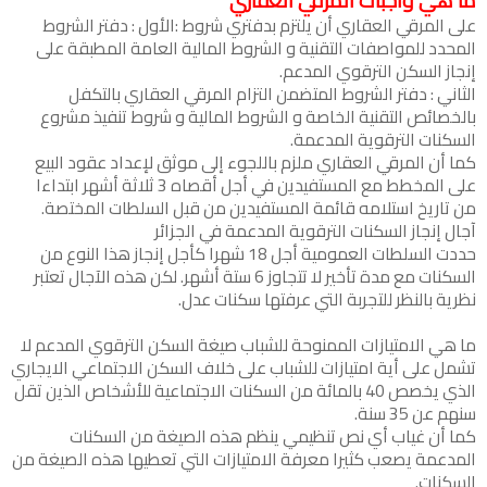
ما هي واجبات المرقي العقاري
على المرقي العقاري أن يلتزم بدفتري شروط :الأول : دفتر الشروط
المحدد للمواصفات التقنية و الشروط المالية العامة المطبقة على
إنجاز السكن الترقوي المدعم.
الثاني : دفتر الشروط المتضمن التزام المرقي العقاري بالتكفل
بالخصائص التقنية الخاصة و الشروط المالية و شروط تنفيذ مشروع
السكنات الترقوية المدعمة.
كما أن المرقي العقاري ملزم باللجوء إلى موثق لإعداد عقود البيع
على المخطط مع المستفيدين في أجل أقصاه 3 ثلاثة أشهر ابتداءا
من تاريخ استلامه قائمة المستفيدين من قبل السلطات المختصة.
آجال إنجاز السكنات الترقوية المدعمة في الجزائر
حددت السلطات العمومية أجل 18 شهرا كأجل إنجاز هذا النوع من
السكنات مع مدة تأخير لا تتجاوز 6 ستة أشهر. لكن هذه الآجال تعتبر
نظرية بالنظر للتجربة التي عرفتها سكنات عدل.
ما هي الامتيازات الممنوحة للشباب صيغة السكن الترقوي المدعم لا
تشمل على أية امتيازات للشباب على خلاف السكن الاجتماعي الايجاري
الذي يخصص 40 بالمائة من السكنات الاجتماعية للأشخاص الذين تقل
سنهم عن 35 سنة.
كما أن غياب أي نص تنظيمي ينظم هذه الصيغة من السكنات
المدعمة يصعب كثيرا معرفة الامتيازات التي تعطيها هذه الصيغة من
السكنات.