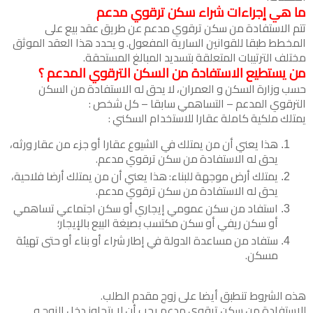
ما هي إجراءات شراء سكن ترقوي مدعم
تتم الاستفادة من سكن ترقوي مدعم عن طريق عقد بيع على
المخطط طبقا للقوانين السارية المفعول. و يحدد هذا العقد الموثق
مختلف الترتيبات المتعلقة بتسديد المبالغ المستحقة.
من يستطيع الاستفادة من السكن الترقوي المدعم ؟
حسب وزارة السكن و العمران، لا يحق له الاستفادة من السكن
الترقوي المدعم – التساهمي سابقا – كل شخص :
يمتلك ملكية كاملة عقارا للاستخدام السكني :
هذا يعني أن من يمتلك في الشيوع عقارا أو جزء من عقار ورثه،
يحق له الاستفادة من سكن ترقوي مدعم.
يمتلك أرض موجهة للبناء: هذا يعني أن من يمتلك أرضا فلاحية،
يحق له الاستفادة من سكن ترقوي مدعم.
استفاد من سكن عمومي إيجاري أو سكن اجتماعي تساهمي
أو سكن ريفي أو سكن مكتسب بصيغة البيع بالإيجار؛
ستفاد من مساعدة الدولة في إطار شراء أو بناء أو حتى تهيئة
مسكن.
هذه الشروط تنطبق أيضا على زوج مقدم الطلب.
للاستفادة من سكن ترقوي مدعم يجب أن لا يتجاوز دخل الزوج و