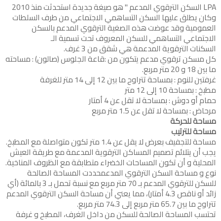
LPA السكن الترقوي المدعم " هو صيغة جديدة استحدثت منذ 2010
وكان يطلق عليها السكن التساهمي الاجتماعي من طرف السلطات
العمومية وقد عوضت هذه الصغية الترقوي المدعم بالسكن
الاجتماعي التساهمي للسكن المعروف تحت تسمية الـ
السكنات الترقوية المدعمة هي شقق من 3 غرف.
كل مسكن ترقوي مدعم يتكون من :قاعة الجلوس (صالون) : مساحته
ما بين 18 و 20 متر مربع.
غرفتين للنوم : بمساحة تتراوح ما بين 12 إلى 14 متر للغرفة
مطبخ : بمساحة 10 إلى 12 متر
حمام أو دوش : بمساحة لا تقل عن 4 أمتار
مرحاض : بمساحة لا تقل عن 1.5 متر مربع
مساحة للحركة
مساحة للترتيب
مساحة للتجفيف بعرض لا يقل عن 1.4 متر تكون متواصلة مع المطبخ.
يجب أن يتلائم تصميم المساكن الترقوية المدعمة مع طريقة العيش
المحلية و أن تكون المساحات الخضراء متطابقة مع الظروف المناخية.
نوع و مساحة السكن الترقوي المدعمحددت المساحة الصالحة
للسكن للترقوي المدعم بـ 70 متر مربع مع نسبة تحمل بـ 3 بالمائة (أي
زائد أو ناقص 4.3 أمتار)، مما يعني أن مساحة السكن الترقوي المدعم
تتراوح ما بين 65.7 متر مربع إلى 74.3 متر مربع.
تحتسب المساحة الصالحة للسكن من داخل الغرف، المطبخ و غرفة