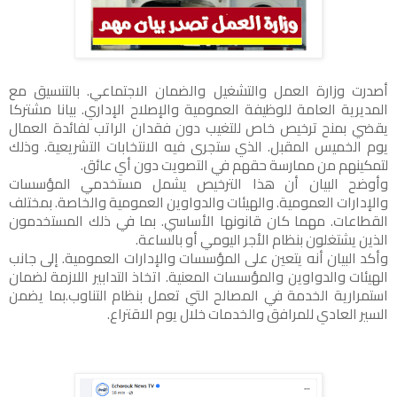
أصدرت وزارة العمل والتشغيل والضمان الاجتماعي. بالتنسيق مع
المديرية العامة للوظيفة العمومية والإصلاح الإداري. بيانا مشتركا
يقضي بمنح ترخيص خاص للتغيب دون فقدان الراتب لفائدة العمال
يوم الخميس المقبل. الذي ستجرى فيه الانتخابات التشريعية. وذلك
لتمكينهم من ممارسة حقهم في التصويت دون أي عائق.
وأوضح البيان أن هذا الترخيص يشمل مستخدمي المؤسسات
والإدارات العمومية. والهيئات والدواوين العمومية والخاصة. بمختلف
القطاعات. مهما كان قانونها الأساسي. بما في ذلك المستخدمون
الذين يشتغلون بنظام الأجر اليومي أو بالساعة.
وأكد البيان أنه يتعين على المؤسسات والإدارات العمومية. إلى جانب
الهيئات والدواوين والمؤسسات المعنية. اتخاذ التدابير اللازمة لضمان
استمرارية الخدمة في المصالح التي تعمل بنظام التناوب.بما يضمن
السير العادي للمرافق والخدمات خلال يوم الاقتراع.