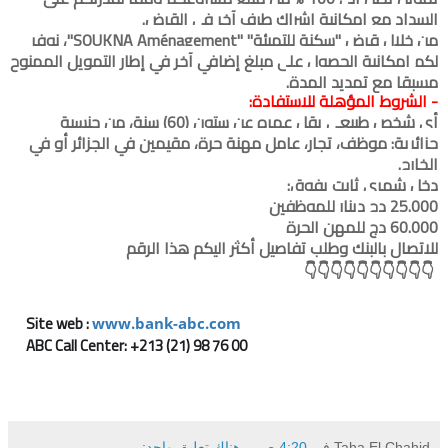
السداد مع إمكانية إشراك طرف آخر في القرض.
من خلال قرض "سكنة للتهيئة" "SOUKNA Aménagement"، نوفر
لكم إمكانية الحصول على مبلغ إضافي آخر في إطار التمويل الممنوح
مسبقا مع تمديد المدة.
- الشروط المؤهلة للاستفادة:
أي شخص طبيعي يقل عمره عن ستون (60) سنة، من جنسية
جزائرية: موظف، تجار، عامل مهنة حرة، مقيمين في الجزائر أو في
الخارج.
دخل شهري ثابت يفوق:
25.000 دج دينار للموظفين
60.000 دج للمهن الحرة
للاتصال بالبنك وطلب تفاصيل أكثر اليكم هذا الرقم
👇👇👇👇👇👇👇👇👇👇
Site web :
www.bank-abc.com
ABC Call Center: +213 (21) 98 76 00
Taha El Chahid
في
4:20 ص
هناك تعليق واحد: