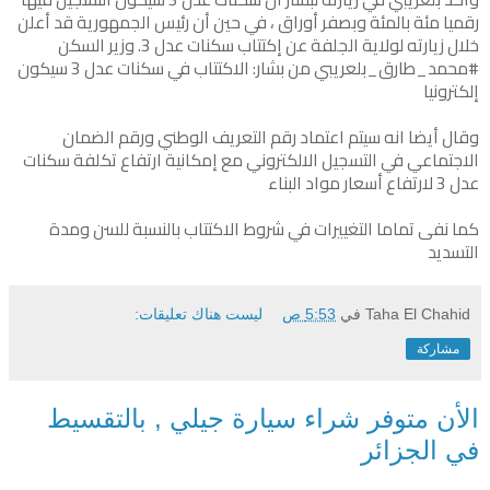
رقميا مئة بالمئة وبصفر أوراق ، في حين أن رئيس الجمهورية قد أعلن
خلال زيارته لولاية الجلفة عن إكتتاب سكنات عدل 3. وزير السكن
#محمد_طارق_بلعريبي من بشار: الاكتتاب في سكنات عدل 3 سيكون
إلكترونيا
وقال أيضا انه سيتم اعتماد رقم التعريف الوطني ورقم الضمان
الاجتماعي في التسجيل الالكتروني مع إمكانية ارتفاع تكلفة سكنات
عدل 3 لارتفاع أسعار مواد البناء
كما نفى تماما التغييرات في شروط الاكتتاب بالنسبة للسن ومدة
التسديد
Taha El Chahid
في
5:53 ص
ليست هناك تعليقات:
مشاركة
الأن متوفر شراء سيارة جيلي , بالتقسيط
في الجزائر