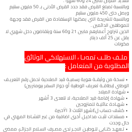
تسديد القرض مابين 24 و60 شهرا .
وبالنسبة لمبلغ القرض فقد حدد القرض الأدنى بـ 50 مليون سنتيم
ويصل حتى 450 مليون سنتيم
وبالنسبة للشريحة التي يمكنها الإستفادة من القرض فقد وجهة
للموظفين الدائمين .
الذين تتراوح أعمارهم مابين 21 و60 سنة ويتقاضون دخل شهري لا
يقل عن 25 ألف دينار.
مكونات
ملـف طلـب تمويـل الاستهلاكي الوثائق
المطلوبة من المتعامل :
• نسخة من وثيقـة هوية رسميـة قيد الصلاحية تحمل رقم التعريـف
الوطني (بطاقـة تعريف الوطنية أو جواز السفر بيومتريين)
• شهادة الميلاد
• شهادة إقامة قيد الصلاحية، لا تتعدى 3 أشهر
• شهـادة عائليـة للمتزوجين
• كشف حساب ل£شهر الثلاث 3 اŸخيرة
• مستندات تثبـت مداخيـل أخرى اضافية من غير النشـاط المهني في
حال وجدت
• تـعهـد كتـابي لتـوطيـن الاجـر لدى مصـرف السـلام الجزائـر، ممضي