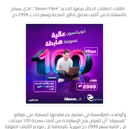
اطلقت اتصالات الجزائر عرضها الجديد “Idoom Fibre”، الذي يسمح
بالاستفادة من أنترنت بتدفق فائق السرعة وسعر حدد بـ 2999 دج.
وأوضحت المؤسسة في منشور عبر صفحتها الرسمية على موقع
“فيسبوك” أن العرض يتيح الإستفادة من أنترنت بسرعة 100 ميجابت
في الثانية بسعر 2999 دج شهرياً، بالإضافة إلى مودم الألياف الضوئية