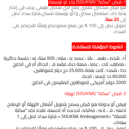
1-قرض "سكنة" (SOUKNA) بناء أو توسعة:
هو قرض شخصي عقاري يمنح لأي شخص طبيعي يرغب في إنجاز
بناية ذات استعمال سكني و/أو توسعة مسكن.فترة سداد تصل
إلى
20 سنة
تمويل يصل إلى 100 % من مبلغ مشروعكم وفقًا لقدرتكم على
السداد.
-
الشروط المؤهلة للاستفادة:
أي شخص طبيعي يقل عمره عن ستون (60) سنة، من جنسية جزائرية
: موظف، تاجر ، عامل مهنة حرة، مقيم في الجزائر أو في الخارج.
دخل شهري ثابت يفوق:25.000 دج دينار للموظفين.
60.000 دج للمهن الحرة.
2000 دولار أمريكي للموظفين المقيمين في الخارج.
2-قرض "سكنة" (SOUKNA) تهيئة:
(
برهن أو بدونه) هو قرض يسمح بتمويل أشغال التهيئة أو الإصلاح.
ترغبون في تزيين منزلكم، تجديده أو تحسينه، نقدم لكم "سكنة
للتهيئة" «SOUKNA Aménagement » ​فترة سداد تصل إلى 7
سنوات.
تمويل يصل إلى 100 % من مبلغ مشروعكم وفقًا لقدرتكم على