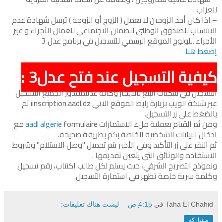
للعزاب .
– اذا كان أحد الزوجين لا يعمل ( الزوج أو الزوجة ) ترسل شهادة عدم
الانتساب للصندوق الوطني للضمان الاجتماعي للعمال الأجراء و غير
الأجراء .للولوج الموقع الرسمي للتسجيل في برنامج عدل 3
إضغط هنا
كيفية التسجيل عند فتح عدل3 :
التسجيل في سكنات البيع بالايجار وكالة عدليمقدور الجميع التسجيل
عبر شبكة الويب بزيارة رابط الموقع الاتي iinscription.aadl.dz ثم
بالضغط على زر التسجيل.
ومن ثم القيام بعملية ملء الاستمارات
aadl algerie
formulaire مع
ادخال البيانات الشخصية الخاصة بكم بطريقة صحيحة.
ثم النقر على زر التأكيد وفي الأخير يتم تحميل "وصل الاستلام" وشروط
الاستفادة والوثائق التي يتعين تقديمها .
ونموذج التصريح الشرفي، حيث يسلم لكل طالب اكتتاب، رقم تسجيل
وكلمة سرية خاصة تظهر في استمارة التسجيل.
Taha El Chahid
في
4:15 ص
ليست هناك تعليقات:
مشاركة