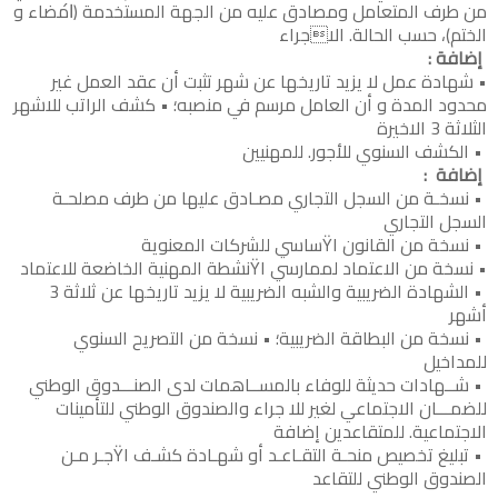
من طرف المتعامل ومصادق عليه من الجهة المستخدمة (ا́مضاء و
الختم)، حسب الحالة. الاجراء
إضافة :
• شهادة عمل لا يزيد تاريخها عن شهر تثبت أن عقد العمل غير
محدود المدة و أن العامل مرسم في منصبه؛ • كشف الراتب للاشهر
الثلاثة 3 الاخيرة
• الكشف السنوي للأجور. للمهنيين
إضافة :
• نسخـة من السجل التجاري مصـادق عليها من طرف مصلحـة
السجل التجاري
• نسخة من القانون اŸساسي للشركات المعنوية
• نسخة من الاعتماد لممارسي اŸنشطة المهنية الخاضعة للاعتماد
• الشهادة الضريبية والشبه الضريبية لا يزيد تاريخها عن ثلاثة 3
أشهر
• نسخة من البطاقة الضريبية؛ • نسخة من التصريح السنوي
للمداخيل
• شــهادات حديثة للوفاء بالمســاهمات لدى الصنـــدوق الوطني
للضمـــان الاجتماعي لغير للا جراء والصندوق الوطني للتأمينات
الاجتماعية. للمتقاعدين إضافة
• تبليغ تخصيص منحـة التقـاعـد أو شهـادة كشـف اŸجـر مـن
الصندوق الوطني للتقاعد