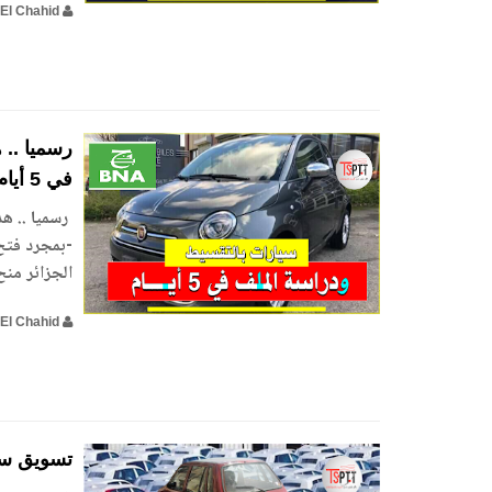
El Chahid
رسميا .. 
في 5 أيام -
-بمجرد فتح 
الجزائر من
El Chahid
تسويق سيارا