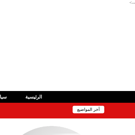
-->
الرئيسية
سيا
أخر المواضيع
وزارة المالية : تكذيب و متابعة قضائية ضد ناشري الوثا
بريد الجزائر تطلق خدمة جديدة لتسهيل الوصول إلى BARIDIMAP
سيدات الجزائر إلى ربع نهائي كأس أمم إفريقيا 2026