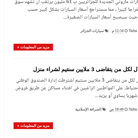
تسويق سيارات ماروتي الجديدة للجزائريين ب 61 مليون يرتقب أن تشهد سوق
فراجا كبيرا ، مما سستراجع أسعار السيارات بشكل كبير حسب
يث سيصبح أسعار السيارات الصغيرة...
Taha 
12:34 م
سيارات الجزائر
مزيد من المعلومات »
يتقاضى 3 ملايين سنتيم لشراء منزل
قرض حلال لكل من يتقاضى 3 ملايين سنتيم اشترطت إدارة الصندوق الوطني
لاحتياط، على المواطنين الراغبين في اقتناء مساكن عن طريق قروض
 شهريا يساوي أو يزيد...
Taha 
10:49 ص
الصرافة الإسلامية
مزيد من المعلومات »