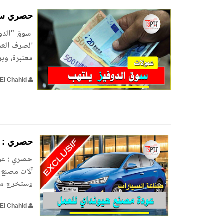
حصري سوق
سوق "الدوف
الصرف العمل
معتبرة، وبر
El Chahid
حصري : ع
حصري : عود
وستخرج مود
El Chahid