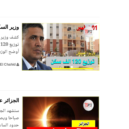
وزير السكن : توزيع 0
كشف وزير ا
ت
أوضح الوزير
El Chahid
الجزائر 
حدود الساعة 11.29 صباحا.وستشهد المنطقة العرب