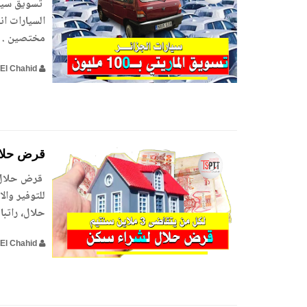
السيارات ان
مختصين . ح
El Chahid
قرض حلال لكل من 
للتوفير وا
حلال، راتبا
El Chahid