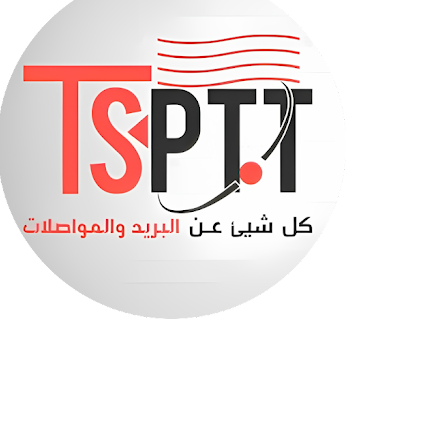
حادث مأساوي أخر في ولاية سطيف
صابرينة في قبضة الدرك الوطني (فيديو)
بنك السلام يعلن تمويل سكنات LPA بالتقسيط
هذا هو جديد مشاريع السكن الترقوي المدعم “LPA”
تفاصيل الزيادة في الأجور 2027
إتصالات الجزائر تطلق عرضا ترويجيا جديدا
السكن الترقوي المدعم -الصيغة الجديدة - الملف والش
وزير التربية يحسم موعد الدخول المدرسي
بلاغ هام من الصندوق الوطني للتقاعد
أخيرا نتائج مسابقة توظيف الأساتذة 2025..
وزارة الرياضة تفتح مسابقة توظيف
صندوق التوفير والاحتياط: عرض 2490 سكنا ومحلا تجاريا للبيع في 11 ولاية