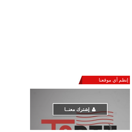
إنظم أي موقعنا
إشترك معنــا