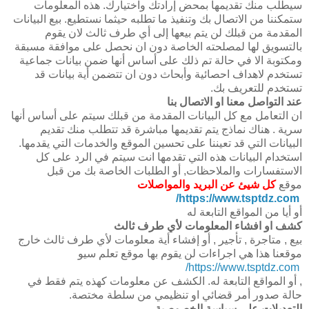
سيطلب منك تقديمها بمحض إرادتك واختيارك. هذه المعلومات
ستمكننا من الاتصال بك وتنفيذ ما تطلبه حيثما نستطيع. بيع البيانات
المقدمة من قبلك لن يتم بيعها إلى أي طرف ثالث لان يقوم
بالتسويق لها لمصلحته الخاصة دون ان نحصل على موافقة مسبقة
ومكتوبة الا في حالة تم ذلك على أساس أنها ضمن بيانات جماعية
تستخدم لاهداف احصائية وأبحاث دون ان تتضمن أية بيانات قد
تستخدم للتعريف بك.
عند التواصل معنا او الاتصال بنا
ان التعامل مع كل البيانات المقدمة من قبلك سيتم على أساس أنها
سرية . هناك نماذج يتم تقديمها مباشرة قد تتطلب منك تقديم
البيانات التي قد تعيننا على تحسين الموقع والخدمات التي يقدمها.
استخدام البيانات هذه التي تقدمها انت سيتم في الرد على كل
الاستفسارات والملاحظات, أو الطلبات الخاصة بك من قبل
موقع
كل شيئ عن البريد والمواصلات
https://www.tsptdz.com/
أو أيا من المواقع التابعة له
كشف او افشاء المعلومات لأي طرف ثالث
بيع , متاجرة , تأجير , أو إفشاء أية معلومات لأي طرف ثالث خارج
موقعنا هذا هي اجراءات لن يقوم بها موقع تعلم سيو
https://www.tsptdz.com/
, أو المواقع التابعة له. الكشف عن معلومات كهذه يتم فقط في
حالة صدور أمر قضائي او تنظيمي من سلطة مختصة.
التعديلات على سياسة الخصوصية