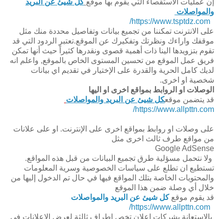
إن عمليات الاستقصاء التي يقوم بها موقع
كل شيئ عن البريد
والمواصلات
https://www.tsptdz.com/
على الانترنت تمكننا من تجميع بيانات وتفاصيل محددة منك مثل
موقفك واراءك ونظرتك وتفكيرك عن الموقع.تعتبر الردود التي قد
تقوم بتزويدها الينا ذات أهمية قصوى ونقدرها كثيراً حيث أنها تمكن
فريق عمل الموقع من تحسين المستوى الخاص بالموقع, واعلم انه
لديك كامل الحرية والقدرة على الإختيار في تقديم اي بيانات
شخصية او اخرى.
الوصلات او الروابط بمواقع اخرى او اليها
قد يتضمن موقع
كل شيئ عن البريد والمواصلات
https://www.allpttn.com/
على وصلات او روابط بمواقع اخرى على الإنترنت. او على علانات
من مواقع طرف ثالث اخرى مثل
Google AdSense
ولا نتحمل مسؤلية طرق تجميع البيانات من قبل هذه المواقع.
تستطيع ان تطلع على سياسات الخصوصية وسرية المعلومات
والمحتويات الخاصة بتلك المواقع فيها في حال تم الدخول إليها من
خلال أي وصلة ضمن هذا الموقع
قد يقوم موقع
كل شيئ عن البريد والمواصلات
https://www.allpttn.com/
بالاستعانة بشركات إعلان تخص اطراف ثالثة لعرض الإعلانات في