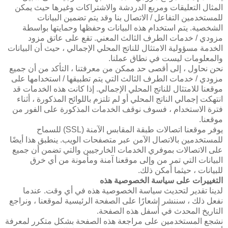
المثال التعليقات ومربع الدردشة والاشتراكات وغيرها حيث يمكن
للمستخدمين التفاعل / الاتصال بنا وقد يتم تضمين البيانات
الشخصية. يتم استخدام هذه البيانات وحفظها وحمايتها بواسطة
مزودي / خدمات الطرف الثالث المعني. تقع على عاتق مزود
الخدمة مسؤولية الامتثال للناتج المحلي الإجمالي ، حيث أن البيانات
والمعلومات ليست في نطاق عملنا.
نحن نحاول ، إلى أقصى حد ممكن من معرفتنا ، التأكد من أن جميع
مزودي / خدمات الطرف الثالث التي يتم تطبيقها / استخدامها على
موقعنا للامتثال للناتج المحلي الإجمالي. إذا كانت هذه الخدمات قد
انتهكت إجمالي الناتج المحلي أو لم تلتزم باللوائح المذكورة ، أثناء
فترة الاستخدام ، فسوف نوقف الخدمات المذكورة على الفور من
موقعنا.
يوفر موقعنا اتصالات طبقة المقابس الآمنة (SSL) للسماح
للمستخدمين بالاتصال الآمن عبر متصفحات الويب. ينطبق هذا أيضًا
على الاتصالات بموفري الخدمات الخارجيين والتي تضمن أن جميع
البيانات التي تمر من وإلى موقعنا آمنة ومأمونة من أي خرق
للبيانات ، حيثما أمكن ذلك.
التغييرات على سياسة الخصوصية هذه
لدينا تقدير لتحديث سياسة الخصوصية هذه في أي وقت. عندما
نفعل ذلك ، سننشر إشعارًا على الصفحة الرئيسية لموقعنا ، ونراجع
التاريخ المحدث في أسفل هذه الصفحة.
نشجع المستخدمين على مراجعة هذه الصفحة بشكل متكرر لمعرفة