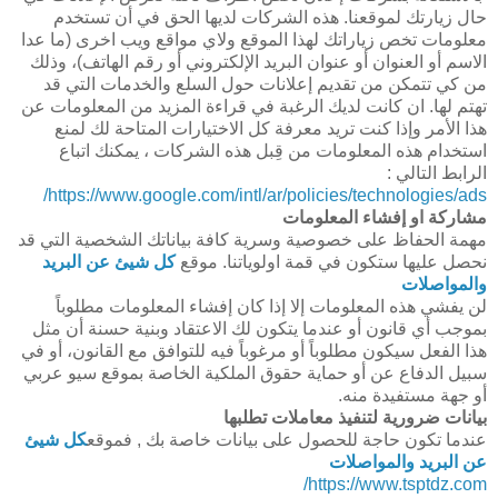
حال زيارتك لموقعنا. هذه الشركات لديها الحق في أن تستخدم
معلومات تخص زياراتك لهذا الموقع ولاي مواقع ويب اخرى (ما عدا
الاسم أو العنوان أو عنوان البريد الإلكتروني أو رقم الهاتف)، وذلك
من كي تتمكن من تقديم إعلانات حول السلع والخدمات التي قد
تهتم لها. ان كانت لديك الرغبة في قراءة المزيد من المعلومات عن
هذا الأمر وإذا كنت تريد معرفة كل الاختيارات المتاحة لك لمنع
استخدام هذه المعلومات من قِبل هذه الشركات ، يمكنك اتباع
الرابط التالي :
https://www.google.com/intl/ar/policies/technologies/ads/
مشاركة او إفشاء المعلومات
مهمة الحفاظ على خصوصية وسرية كافة بياناتك الشخصية التي قد
نحصل عليها ستكون في قمة اولوياتنا. موقع
كل شيئ عن البريد
والمواصلات
لن يفشي هذه المعلومات إلا إذا كان إفشاء المعلومات مطلوباً
بموجب أي قانون أو عندما يتكون لك الاعتقاد وبنية حسنة أن مثل
هذا الفعل سيكون مطلوباً أو مرغوباً فيه للتوافق مع القانون، أو في
سبيل الدفاع عن أو حماية حقوق الملكية الخاصة بموقع سيو عربي
أو جهة مستفيدة منه.
بيانات ضرورية لتنفيذ معاملات تطلبها
عندما تكون حاجة للحصول على بيانات خاصة بك , فموقع
كل شيئ
عن البريد والمواصلات
https://www.tsptdz.com/