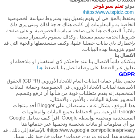
موقع
تعلم سيو بلوجر
https://www.tsptdz.com/
يحتفظ بالحق في ان يقوم بتعديل بنود وشروط سياسة الخصوصية
الخاصة به والمعلومات إن كانت هناك حاجة لذلك ومتى يرى ذلك
ملائماً. التعديلات هنا على صفحة سياسة الخصوصية او على صفحة
شروط الخدمة سيتم تنفيذها ، وكذلك سنقوم باستمرار بصفة
بإخطارك باي بيانات حصلنا عليها، وكيف سنستعملها والجهة التي قد
نقوم بتزويدها بهذه البيانات.
الاتصال بنا
يمكنكم دائماً الاتصال بنا عند حاجتكم لاي استفسار او ملاحظة او
تعليق عبر الضغط على وصلة اتصل بنا بالضغط
هنا
GDPR
يحمي نظام حماية البيانات العام للاتحاد الأوروبي (GDPR) الحقوق
الأساسية لبيانات الاتحاد الأوروبي في الخصوصية وحماية البيانات
الشخصية. إنه يقدم متطلبات قوية من شأنها أن ترفع وتنسجم
المعايير لحماية البيانات ، والأمن ، والامتثال.
هذا الموقع ، بشكل عام ، مستضاف على Blogger أحد منتجات
Google الفرعية. يتم الاحتفاظ بجميع البيانات والمعلومات
المستخدمة ومحمية بواسطة Google. اقرأ كيف تتعامل Google
مع أي معلومات أو بيانات شخصية وتحميها عبر خدماتها هنا
https://www.google.com/policies/privacy/ بالإضافة إلى ذلك ، قد
يستخدم هذا الموقع مزودي خدمات / جهات خارجية على سبيل