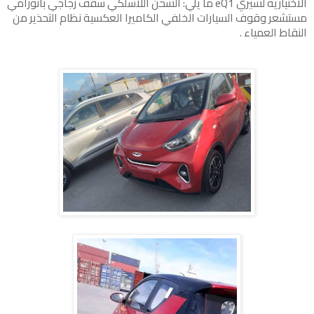
الاختيارية لشيري eQ1 ما يلي: الشحن اللاسلكي سقف زجاجي بانورامي
مستشعر وقوف السيارات الخلفي الكاميرا العكسية نظام التحذير من
النقاط العمياء .