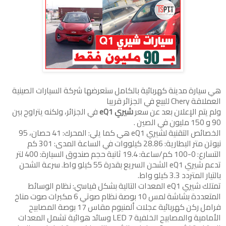
هي سيارة مدينة كهربائية بالكامل ستعرضها شركة السيارات الصينية
العملاقة Chery للبيع في الجزائر قريبا
ولم يتم الإعلان بعد عن سعر
شيري eQ1
في الجزائر، ولكنه يتراوح بين
90 و 150 مليون في الصين .
الخصائص التقنية لشيري eQ1 هي كما يلي: المحرك: 41 حصان، 95
نيوتن متر البطارية: 28.86 كيلووات في الساعة المدى: 301 كم
التسارع: 0-100 كم/ساعة: 19.4 ثانية حجم صندوق السيارة: 400 لتر
تدعم شيري eQ1 الشحن السريع بقدرة 55 كيلو واط. سرعة الشحن
بالتيار المتردد 3.3 كيلو واط.
تمتلك شيري eQ1 المعدات التالية بشكل قياسي: نظام الوسائط
المتعددة بشاشة لمس 10 بوصة نظام صوتي 6 مكبرات صوت مناخ
فرامل ركن كهربائية عجلات ألمنيوم مقاس 17 بوصة المصابيح
الأمامية والمصابيح الخلفية LED 7 وسائد هوائية تشمل المعدات