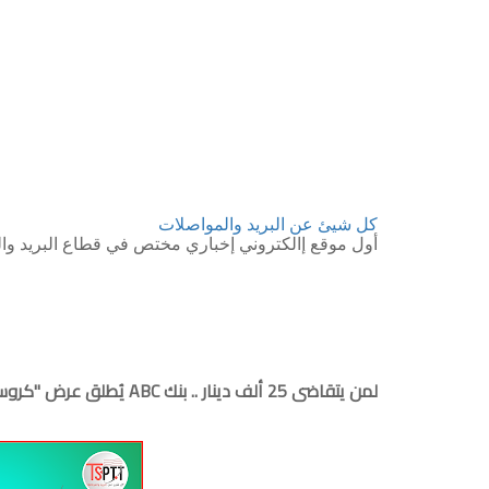
كل شيئ عن البريد والمواصلات
أول موقع إالكتروني إخباري مختص في قطاع البريد وال
لمن يتقاضى 25 ألف دينار .. بنك ABC يُطلق عرض "كروستي" لإقتناء سيارة بالتقسيط