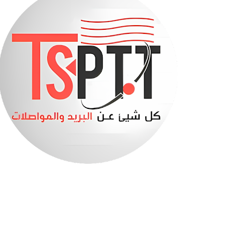
بريد الجزائر تطلق خدمة جديدة لتسهيل الوصول إلى BARIDIMAP
سيدات الجزائر إلى ربع نهائي كأس أمم إفريقيا 2026
حادث مأساوي أخر في ولاية سطيف
صابرينة في قبضة الدرك الوطني (فيديو)
بنك السلام يعلن تمويل سكنات LPA بالتقسيط
هذا هو جديد مشاريع السكن الترقوي المدعم “LPA”
تفاصيل الزيادة في الأجور 2027
إتصالات الجزائر تطلق عرضا ترويجيا جديدا
السكن الترقوي المدعم -الصيغة الجديدة - الملف والش
وزير التربية يحسم موعد الدخول المدرسي
بريد الجزائر : فتح حساب Ccp عبر الانترنت
فتح التسجيلات لدورة أكتوبر عبر منصة «تكوين» وهذه ا