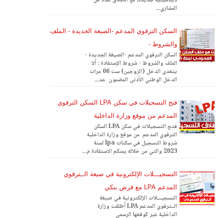
ديناميكية جديدة، مع انطلاق عدد من
المشاري...
السكن الترقوي المدعم -الصيغة الجديدة - الملف
والشروط -
السكن الترقوي المدعم -الصيغة الجديدة -
الملف والشروط - شروط الإستفادة : ألا
يتعدى الدخل (الزوجين) ست 06 مرات
الدخل الوطني الأدنى المضمون عد...
فتح التسجيلات في سكن LPA السكن الترقوي
المدعم من موقع وزارة الداخلية
فتح التسجيلات في سكن LPA السكن
الترقوي المدعم من موقع وزارة الداخلية
شروط التسجيل في سكنات lpa لسنة
2023 والتي من خلاله يمنكم الاستفادة م...
التسجيـــلات الإلكترونية في صيغة الــترقوي
المدعم LPA مع قرض بنكي
التسجيـــلات الإلكترونية في صيغة
الــترقوي المدعم LPA أطلقت وزارة
الداخلية عبر كوقعها الرسمي