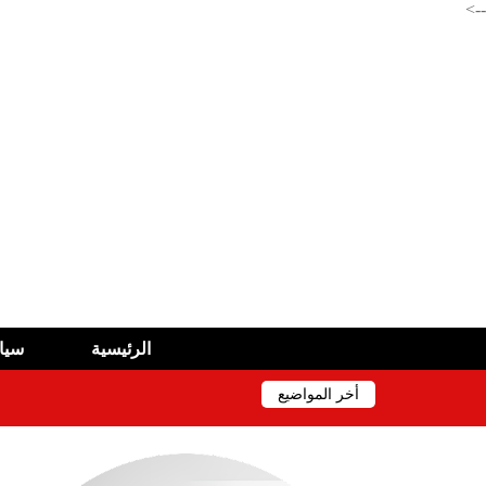
-->
الرئيسية
سيا
أخر المواضيع
وزارة الرياضة تفتح مسابقة توظيف
صندوق التوفير والاحتياط: عرض 2490 سكنا ومحلا تجاريا للبيع في 11 ولاية
وزارة المالية : تكذيب و متابعة قضائية ضد ناشري الوثا