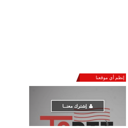
إنظم أي موقعنا
إشترك معنــا