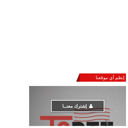
إنظم أي موقعنا
إشترك معنــا