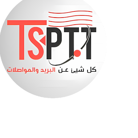
صابرينة في قبضة الدرك الوطني (فيديو)
بنك السلام يعلن تمويل سكنات LPA بالتقسيط
هذا هو جديد مشاريع السكن الترقوي المدعم “LPA”
تفاصيل الزيادة في الأجور 2027
إتصالات الجزائر تطلق عرضا ترويجيا جديدا
السكن الترقوي المدعم -الصيغة الجديدة - الملف والش
وزير التربية يحسم موعد الدخول المدرسي
بلاغ هام من الصندوق الوطني للتقاعد
أخيرا نتائج مسابقة توظيف الأساتذة 2025..
نفطال تعلن عن توفر العجلات المطاطية على المستوى
صندوق التوفير والاحتياط: عرض 2490 سكنا ومحلا تجاريا للبيع في 11 ولاية
وزارة المالية : تكذيب و متابعة قضائية ضد ناشري الوثا