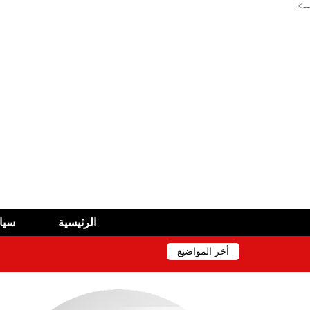
-->
الرئيسية
سيا
أخر المواضيع
بريد الجزائر تطلق خدمة جديدة لتسهيل الوصول إلى BARIDIMAP
سيدات الجزائر إلى ربع نهائي كأس أمم إفريقيا 2026
حادث مأساوي أخر في ولاية سطيف