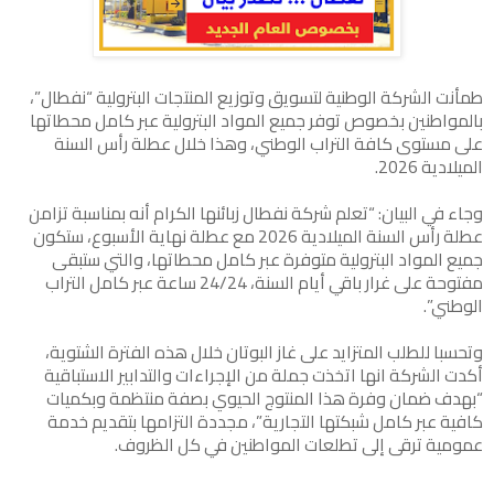
طمأنت الشركة الوطنية لتسويق وتوزيع المنتجات البترولية “نفطال”،
بالمواطنين بخصوص توفر جميع المواد البترولية عبر كامل محطاتها
على مستوى كافة التراب الوطني، وهذا خلال عطلة رأس السنة
الميلادية 2026.
وجاء في البيان: “تعلم شركة نفطال زبائنها الكرام أنه بمناسبة تزامن
عطلة رأس السنة الميلادية 2026 مع عطلة نهاية الأسبوع، ستكون
جميع المواد البترولية متوفرة عبر كامل محطاتها، والتي ستبقى
مفتوحة على غرار باقي أيام السنة، 24/24 ساعة عبر كامل التراب
الوطني”.
وتحسبا للطلب المتزايد على غاز البوتان خلال هذه الفترة الشتوية،
أكدت الشركة انها اتخذت جملة من الإجراءات والتدابير الاستباقية
“بهدف ضمان وفرة هذا المنتوج الحيوي بصفة منتظمة وبكميات
كافية عبر كامل شبكتها التجارية”، مجددة التزامها بتقديم خدمة
عمومية ترقى إلى تطلعات المواطنين في كل الظروف.