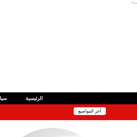
-->
الرئيسية
سيا
أخر المواضيع
وزارة الرياضة تفتح مسابقة توظيف
صندوق التوفير والاحتياط: عرض 2490 سكنا ومحلا تجاريا للبيع في 11 ولاية
وزارة المالية : تكذيب و متابعة قضائية ضد ناشري الوثا