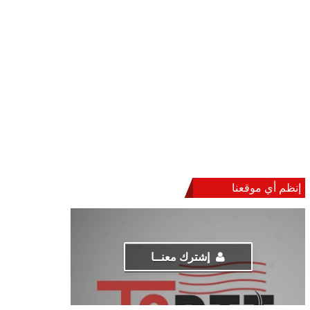
إنظم أي موقعنا
إشترك معنــا