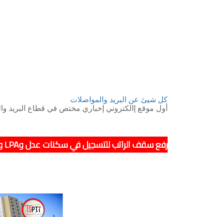
كل شيئ عن البريد والمواصلات
أول موقع إالكتروني إخباري مختص في قطاع البريد وال
رفع سقف الراتب للتسجيل في سكنات عدل وLPA والسكن الاجتماعي