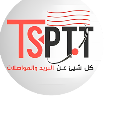
بريد الجزائر تطلق خدمة جديدة لتسهيل الوصول إلى BARIDIMAP
سيدات الجزائر إلى ربع نهائي كأس أمم إفريقيا 2026
حادث مأساوي أخر في ولاية سطيف
صابرينة في قبضة الدرك الوطني (فيديو)
بنك السلام يعلن تمويل سكنات LPA بالتقسيط
هذا هو جديد مشاريع السكن الترقوي المدعم “LPA”
تفاصيل الزيادة في الأجور 2027
إتصالات الجزائر تطلق عرضا ترويجيا جديدا
السكن الترقوي المدعم -الصيغة الجديدة - الملف والش
وزير التربية يحسم موعد الدخول المدرسي
بريد الجزائر : فتح حساب Ccp عبر الانترنت
فتح التسجيلات لدورة أكتوبر عبر منصة «تكوين» وهذه ا