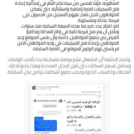
المطلوبة، فإننا نلتمس من سيادتكم النظر في إمكانية إعادة 
فتح التسجيلات لفترة إضافية واستثنائية، حتى يتمكن 
المواطنون الذين تعذر عليهم التسجيل من الحصول على 
فرصة عادلة ومتساوية.
لقد انتظر عدد كبير منا هذه الصيغة السكنية منذ سنوات، 
ونأمل أن يتم منح فرصة ثانية في إطار العدالة وتكافؤ 
الفرص بين جميع المواطنين، خاصة وأن نفس الموقع وعد 
المواطنين بإعادة فتح التسجيلات في وجه المواطنين الذين 
لم يتسنى لهم الولوج للموقع في الفترة السابقة.
وتجدر الاشارة أن الاشغال تشير بوتيرة متسارعة جدا بأفلب الولايات
ويحتمل تسليم السكنات حتى قبل الاجال المحددة وهذا راجع لتدارك
الاخطاء واكتساب الخبرة وتجنب جميع اشكالات برامج عدل السابقة