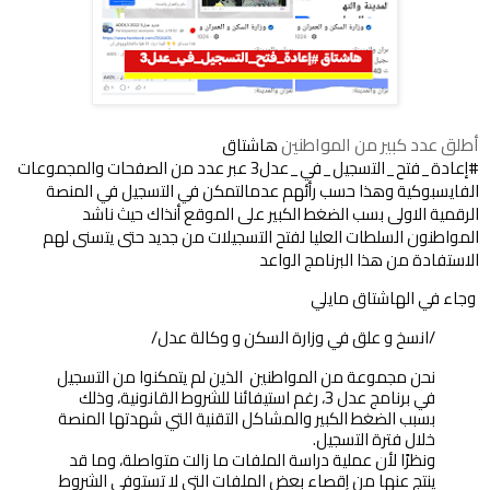
أطلق عدد كبير من المواطنين
هاشتاق
#إعادة_فتح_التسجيل_في_عدل3 عبر عدد من الصفحات والمجموعات
الفايسبوكية وهذا حسب رأئهم عدمالتمكن في التسجيل في المنصة
الرقمية الاولى بسب الضغط الكبير على الموقع أنذاك حيث ناشد
المواطنون السلطات العليا لفتح التسجيلات من جديد حتى يتسنى لهم
الاستفادة من هذا البرنامج الواعد
 وجاء في الهاشتاق مايلي 
/انسخ و علق في وزارة السكن و وكالة عدل/ 
نحن مجموعة من المواطنين  الذين لم يتمكنوا من التسجيل 
في برنامج عدل 3، رغم استيفائنا للشروط القانونية، وذلك 
بسبب الضغط الكبير والمشاكل التقنية التي شهدتها المنصة 
خلال فترة التسجيل.
ونظرًا لأن عملية دراسة الملفات ما زالت متواصلة، وما قد 
ينتج عنها من إقصاء بعض الملفات التي لا تستوفي الشروط 