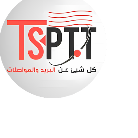
صابرينة في قبضة الدرك الوطني (فيديو)
بنك السلام يعلن تمويل سكنات LPA بالتقسيط
هذا هو جديد مشاريع السكن الترقوي المدعم “LPA”
تفاصيل الزيادة في الأجور 2027
إتصالات الجزائر تطلق عرضا ترويجيا جديدا
السكن الترقوي المدعم -الصيغة الجديدة - الملف والش
وزير التربية يحسم موعد الدخول المدرسي
بلاغ هام من الصندوق الوطني للتقاعد
أخيرا نتائج مسابقة توظيف الأساتذة 2025..
نفطال تعلن عن توفر العجلات المطاطية على المستوى
صندوق التوفير والاحتياط: عرض 2490 سكنا ومحلا تجاريا للبيع في 11 ولاية
وزارة المالية : تكذيب و متابعة قضائية ضد ناشري الوثا