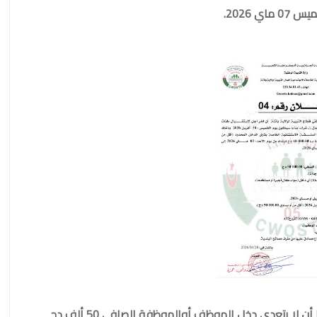
وفيما يتعلق بشروط الاستفادة، أكدت اللجنة أنه يشترط أن لا يتعدى دخل الموظف أوالموظفة الصافي 50 ألف دج