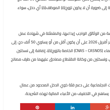
إلى ضرورة أن لا يكون لزوج(ة) الموظف(ة) أي دخل، سواء
من الوثائق الواجب إيداعها، والمتمثلة في شهادة عمل
حديثة لشهري أفريل أو ماي 2026. وكشف الراتب لشهر أفريل 2026 على أن يكون أقل من أو يساوي 50 ألف دج، إلى
جانب شهادة عائلية. كما يتعين تقديم شهادة عدم الانتماء (CNAS - CASNOS) الخاصة بالزوج(ة)، إضافة إلى نسختين
ي، ونسختين من وكالة الاقتطاع مصادق عليهما من طرف مصالح
مات الاجتماعية على دعم فئة ذوي الدخل المحدود من عمال
 يساهم في التخفيف من الأعباء المالية لهذه الشريحة.