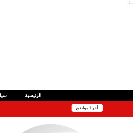
-->
الرئيسية
سيا
أخر المواضيع
بريد الجزائر تطلق خدمة جديدة لتسهيل الوصول إلى BARIDIMAP
سيدات الجزائر إلى ربع نهائي كأس أمم إفريقيا 2026
حادث مأساوي أخر في ولاية سطيف