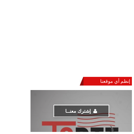
إنظم أي موقعنا
إشترك معنــا