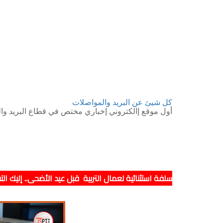
كل شيئ عن البريد والمواصلات
أول موقع إالكتروني إخباري مختص في قطاع البريد وال
سلفة استثنائية لعمال التربية قبل عيد الأضحى.. إليك ال