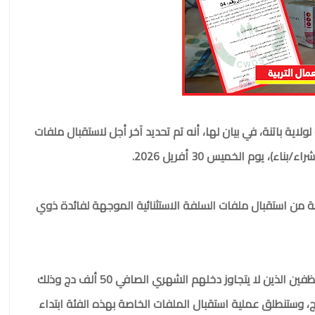
لولاية باتنة، في بيان لها، أنه تم تحديد آخر أجل لاستقبال ملفات
نة من استقبال ملفات السلفة الاستثنائية الموجهة لفائدة ذوي
وأوضح البيان أن هذه السلفة الاستثنائية مخصصة للموظفين الذين لا يتجاوز دخلهم الشهري الصافي 50 ألف دج وذلك
 الأضحى. حيث تم تحديد قيمتها بـ 60 ألف دج، وستنطلق عملية استقبال الملفات الخاصة بهذه الفئة ابتداء