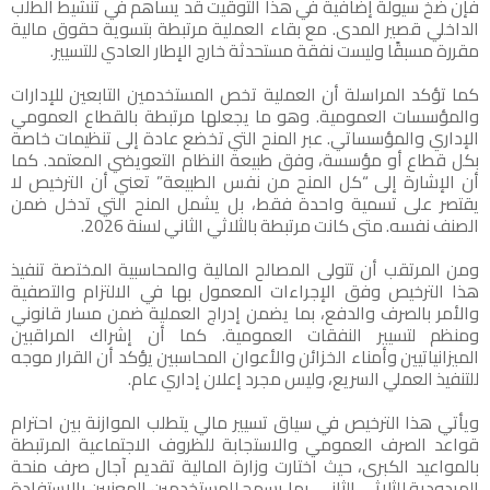
فإن ضخ سيولة إضافية في هذا التوقيت قد يساهم في تنشيط الطلب
الداخلي قصير المدى. مع بقاء العملية مرتبطة بتسوية حقوق مالية
مقررة مسبقًا وليست نفقة مستحدثة خارج الإطار العادي للتسيير.
كما تؤكد المراسلة أن العملية تخص المستخدمين التابعين للإدارات
والمؤسسات العمومية. وهو ما يجعلها مرتبطة بالقطاع العمومي
الإداري والمؤسساتي. عبر المنح التي تخضع عادة إلى تنظيمات خاصة
بكل قطاع أو مؤسسة، وفق طبيعة النظام التعويضي المعتمد. كما
أن الإشارة إلى “كل المنح من نفس الطبيعة” تعني أن الترخيص لا
يقتصر على تسمية واحدة فقط، بل يشمل المنح التي تدخل ضمن
الصنف نفسه. متى كانت مرتبطة بالثلاثي الثاني لسنة 2026.
ومن المرتقب أن تتولى المصالح المالية والمحاسبية المختصة تنفيذ
هذا الترخيص وفق الإجراءات المعمول بها في الالتزام والتصفية
والأمر بالصرف والدفع، بما يضمن إدراج العملية ضمن مسار قانوني
ومنظم لتسيير النفقات العمومية. كما أن إشراك المراقبين
الميزانياتيين وأمناء الخزائن والأعوان المحاسبين يؤكد أن القرار موجه
للتنفيذ العملي السريع، وليس مجرد إعلان إداري عام.
ويأتي هذا الترخيص في سياق تسيير مالي يتطلب الموازنة بين احترام
قواعد الصرف العمومي والاستجابة للظروف الاجتماعية المرتبطة
بالمواعيد الكبرى، حيث اختارت وزارة المالية تقديم آجال صرف منحة
المردودية للثلاثي الثاني، بما يسمح للمستخدمين المعنيين بالاستفادة