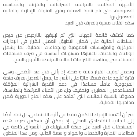
الأجهزة المكلفة بالمراقبة الميزانياتية والخزينة والمحاسبة
العمومية، حتى يتم تنفيذ العملية وفق القنوات الإدارية والمالية
المعمول بها.
هذه الفئات معنية بالصرف قبل العيد
كما تكشف قائمة الجهات التي تم تبليغها بالترخيص عن حرص
السلطات المالية على ضمان التطبيق العملي للقرار في الإدارات
المركزية والمؤسسات العمومية والجماعات المحلية، بما يشمل
الولايات والبلديات. باعتبارها مستويات أساسية في صرف مستحقات
المستخدمين ومتابعة الالتزامات المالية المرتبطة بالأجور والمنح.
ويحمل توقيت القرار دلالة واضحة، إذ يأتي قبل عيد الأضحى، وهي
فترة تشهد عادة ضغطًا ماليًا على الأسر. ما يجعل التعجيل بصرف منحة
المردودية عاملًا مساعدًا في دعم القدرة الشرائية المؤقتة
للمستخدمين المعنيين، وتخفيف جزء من الأعباء المرتبطة بالمناسبة،
خصوصًا بالنسبة للعائلات التي تعتمد على هذه المنح الدورية ضمن
مداخيلها الفصلية.
غير أن أهمية الإجراء لا تكمن فقط في أثره الاجتماعي، بل تمتد أيضًا
إلى الجانب الاقتصادي المحلي. إذ يمكن أن ينعكس صرف هذه
المستحقات قبل العيد على حركة الاستهلاك في الأسواق. خاصة في
قطاعات التجارة والخدمات والمواد واسعة الطلب. ومن هذا المنظور،