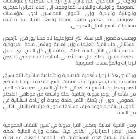
وجهت إلى المراقبين الميزانياتيين لدى الإدارات المركزية والمؤسسات
العمومية، والولايات والبلديات. كما وجهت إلى أمناء الخزائن المركزية
والولائية والبلدية. وإلى الأعوان المحاسبين لدى المؤسسات
العمومية، بما يعكس طابعًا تنفيذيًا واسعًا للقرار عبر مختلف
مستويات التسيير المالي العمومي.
وبحسب مضمون المراسلة، التي تحوز عليها تادامسا نيوز فإن الترخيص
الاستثنائي جاء تنفيذًا لتعليمات وزير المالية. ويشمل منحة المردودية
الخاصة بالثلاثي الثاني لسنة 2026.، إضافة إلى كل المنح التي تحمل
الطبيعة نفسها. وذلك قبل عيد الأضحى، لفائدة المستخدمين التابعين
للإدارات والمؤسسات العمومية.
ويكتسي هذا الإجراء أهمية اقتصادية واجتماعية مباشرة، لأنه يسبق
مناسبة دينية ترتفع فيها عادة نفقات الأسر. خاصة ما يرتبط بالتحضير
للعيد ومصاريف الاستهلاك العائلي. كما أن التعجيل بصرف هذه المنح
من شأنه أن يوفر سيولة إضافية لفئة واسعة من موظفي القطاع
العمومي. دون أن يتعلق الأمر بمنحة جديدة أو زيادة استثنائية في
الأجور، بل بتقديم موعد صرف مستحقات دورية مرتبطة بالثلاثي الثاني
من السنة.
ومن الناحية المالية، يعكس القرار مرونة في تسيير النفقات العمومية
ضمن الإطار الميزانياتي القائم. حيث سمحت وزارة المالية بصفة
استثنائية بتسوية هذه المستحقات قبل الموعد المعتاد. عبر تعبئة