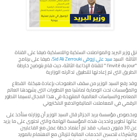
نزل وزير البريد والمواصلات السلكية واللاسلكية ضيفا على القناة
الثالثة السيد
سيد علي زروقي Sid Ali Zerrouki
، ضيفا على برنامج
"l’invité du jour " للقناة الإذاعة الثالثة، حيث قام بتوضيح خارطة
الطريق التى تم إعادتها للتطبيق لدائرته الوزارية
وقد رفع السيد الوزير من سقف الطموحات بإعادة هيكلة القطاع
والمؤسسات تحت الوصاية تماشيا مع التطورات التى يشهدها العالم
المعاصر والسياسات العالمية المنتهجة في هذا المجال لاسيما التطور
الرقمي في المعاملات الماليةوالدفع الالكتروني
وبخصوص مؤسسة بريد الجزائر قال السيد الوزير أن وزارته ستأخذ على
عاتها تطوير وتحديث هذه المؤسسة الهامة والتى تحتوى على ما يزيد
عن 30 مليون حساب فقد تم أعتماد خطة عمل مع الفاعليين
والشركاء لتحسين الخدمات المالية للزبائن مع الاهتمام بالمورد